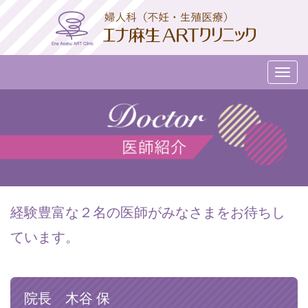
メ
ニ
ュ
ー
経験豊富な２名の医師がみなさまをお待ちし
ています。
院長 木谷 保