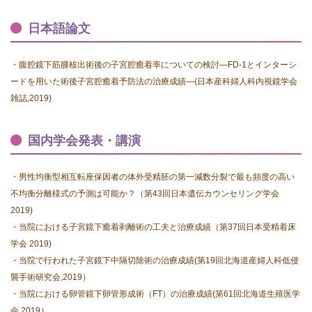
日本語論文
・腹腔鏡下筋腫核出術後の子宮腔癒着率についての検討—FD-1とインターシ
ードを用いた術後子宮腔癒着予防法の治療成績—
(日本産科婦人科内視鏡学会
雑誌,2019)
国内学会発表・講演
・男性均衡型相互転座保因者の体外受精胚の第一減数分裂で最も頻度の高い
不均衡分離様式の予測は可能か？
（第43回日本遺伝カウンセリング学会
2019)
・当院における子宮鏡下癒着剥離術の工夫と治療成績（第37回日本受精着床
学会 2019)
・当院で行われた子宮鏡下中隔切除術の治療成績(第19回北海道産婦人科低侵
襲手術研究会,2019）
・当院における卵管鏡下卵管形成術（FT）の治療成績(第61回北海道生殖医学
会,2019）