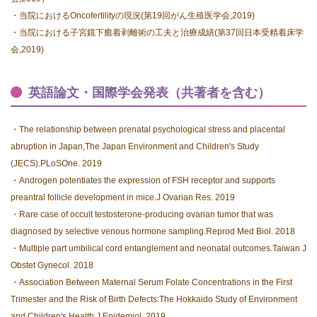
・当院におけるOncofertilityの現況(第19回がん生殖医学会,2019)
・当院における子宮鏡下癒着剥離術の工夫と治療成績(第37回日本受精着床学
会,2019)
英語論文・国際学会発表（共著者を含む）
・The relationship between prenatal psychological stress and placental
abruption in Japan,
The Japan Environment and Children's Study
(JECS).PLoSOne. 2019
・Androgen potentiates the expression of FSH receptor and supports
preantral follicle development in mice.J Ovarian Res. 2019
・Rare case of occult testosterone-producing ovarian tumor that was
diagnosed by selective venous hormone sampling.Reprod Med Biol. 2018
・Multiple part umbilical cord entanglement and neonatal outcomes.Taiwan J
Obstet Gynecol. 2018
・Association Between Maternal Serum Folate Concentrations in the First
Trimester and the Risk of Birth Defects:
The Hokkaido Study of Environment
and Children's Health.J Epidemiol. 2019