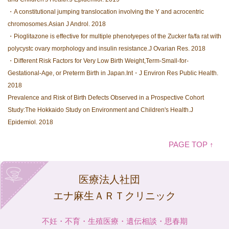
・A constitutional jumping translocation involving the Y and acrocentric
chromosomes.Asian J Androl. 2018
・Pioglitazone is effective for multiple phenotyepes of the Zucker fa/fa rat with
polycystc ovary morphology and insulin resistance.
J Ovarian Res. 2018
・Different Risk Factors for Very Low Birth Weight,Term-Small-for-
Gestational-Age, or Preterm Birth in Japan.Int・
J Environ Res Public Health.
2018
Prevalence and Risk of Birth Defects Observed in a Prospective Cohort
Study:
The Hokkaido Study on Environment and Children's Health.J
Epidemiol. 2018
PAGE TOP ↑
医療法人社団
エナ麻生ＡＲＴクリニック
不妊・不育・生殖医療・遺伝相談・思春期