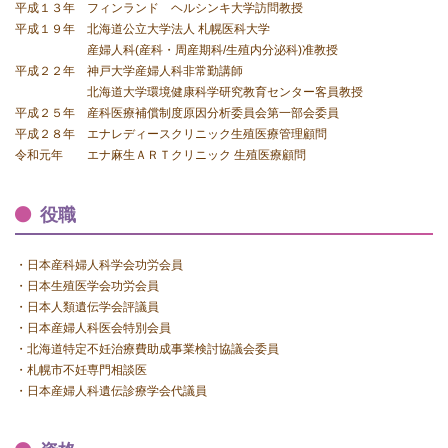
平成１３年 フィンランド ヘルシンキ大学訪問教授
平成１９年 北海道公立大学法人 札幌医科大学
産婦人科(産科・周産期科/生殖内分泌科)准教授
平成２２年 神戸大学産婦人科非常勤講師
北海道大学環境健康科学研究教育センター客員教授
平成２５年 産科医療補償制度原因分析委員会第一部会委員
平成２８年 エナレディースクリニック生殖医療管理顧問
令和元年 エナ麻生ＡＲＴクリニック 生殖医療顧問
役職
・日本産科婦人科学会功労会員
・日本生殖医学会功労会員
・日本人類遺伝学会評議員
・日本産婦人科医会特別会員
・北海道特定不妊治療費助成事業検討協議会委員
・札幌市不妊専門相談医
・日本産婦人科遺伝診療学会代議員