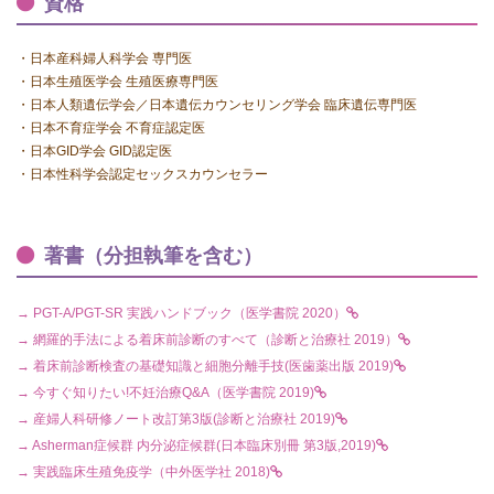
資格
・日本産科婦人科学会 専門医
・日本生殖医学会 生殖医療専門医
・日本人類遺伝学会／日本遺伝カウンセリング学会 臨床遺伝専門医
・日本不育症学会 不育症認定医
・日本GID学会 GID認定医
・日本性科学会認定セックスカウンセラー
著書（分担執筆を含む）
→ PGT-A/PGT-SR 実践ハンドブック（医学書院 2020
）
→ 網羅的手法による着床前診断のすべて（診断と治療社 2019）
→ 着床前診断検査の基礎知識と細胞分離手技(医歯薬出版 2019)
→ 今すぐ知りたい!不妊治療Q&A（医学書院 2019)
→ 産婦人科研修ノート改訂第3版(診断と治療社 2019)
→ Asherman症候群 内分泌症候群(日本臨床別冊 第3版,2019)
→ 実践臨床生殖免疫学（中外医学社 2018)